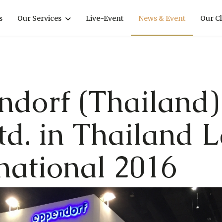
s
Our Services
Live-Event
News & Event
Our Cl
ndorf (Thailand)
td. in Thailand 
national 2016