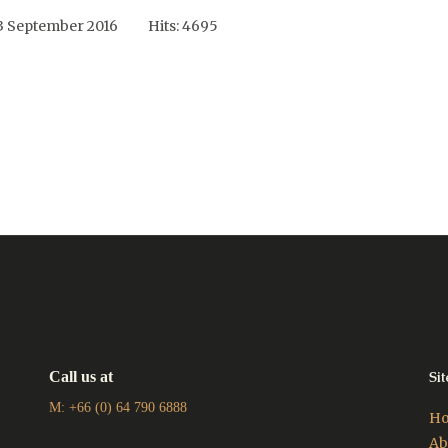
3 September 2016
Hits: 4695
 CSR Event : มอบตู้ยาชุมชน จ.ปทุมธานี
Call us at
Si
M: +66 (0) 64 790 6888
H
Ab