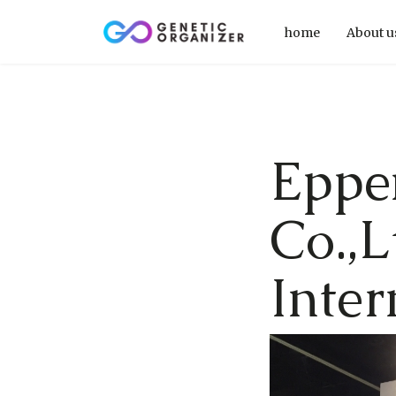
home
About u
Eppe
Co.,L
Inter