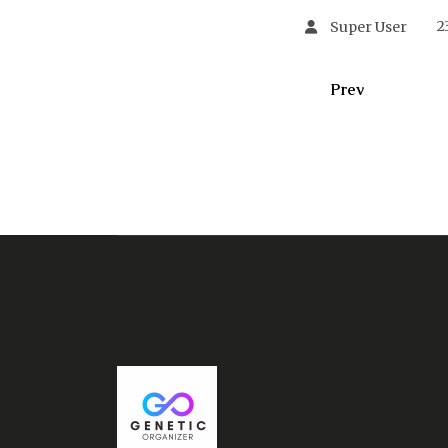
2
Super User
Prev
Previous Article: