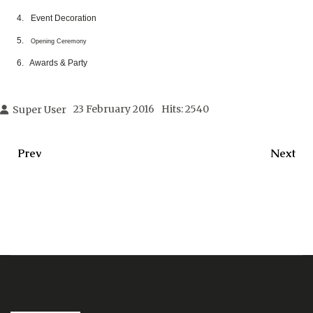
4.
Event Decoration
5.
Opening Ceremony
6.
Awards & Party
23 February 2016
Hits: 2540
Super User
Prev
Next
Previous Article: งานทำบูธและออกแบบกราฟฟิค Biopharm 
Next Ar