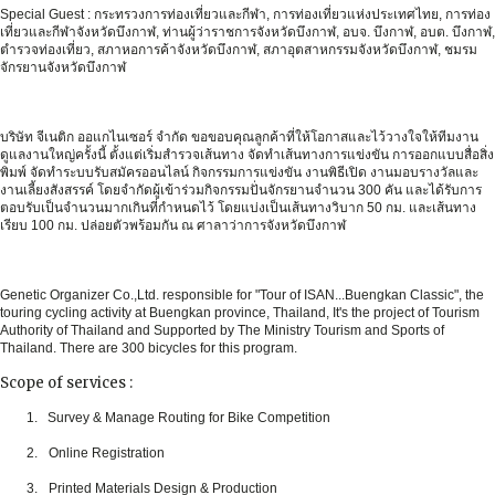
Special Guest : กระทรวงการท่องเที่ยวและกีฬา, การท่องเที่ยวแห่งประเทศไทย, การท่อง
เที่ยวและกีฬาจังหวัดบึงกาฬ,
ท่านผู้ว่าราชการจังหวัดบึงกาฬ, อบจ. บึงกาฬ, อบต. บึงกาฬ,
ตำรวจท่องเที่ยว, สภาหอการค้าจังหวัดบึงกาฬ, สภาอุตสาหกรรมจังหวัดบึงกาฬ, ชมรม
จักรยานจังหวัดบึงกาฬ
บริษัท จีเนติก ออแกไนเซอร์ จำกัด ขอขอบคุณลูกค้าที่ให้โอกาสและไว้วางใจให้ทีมงาน
ดูแลงานใหญ่ครั้งนี้ ตั้งแต่เริ่มสำรวจเส้นทาง จัดทำเส้นทางการแข่งขัน การออกแบบสื่อสิ่ง
พิมพ์ จัดทำระบบรับสมัครออนไลน์ กิจกรรมการแข่งขัน งานพิธีเปิด งานมอบรางวัลและ
งานเลี้ยงสังสรรค์ โดยจำกัดผู้เข้าร่วมกิจกรรมปั่นจักรยานจำนวน 300 คัน และได้รับการ
ตอบรับเป็นจำนวนมากเกินที่กำหนดไว้ โดยแบ่งเป็นเส้นทางวิบาก 50 กม. และเส้นทาง
เรียบ 100 กม. ปล่อยตัวพร้อมกัน ณ ศาลาว่าการจังหวัดบึงกาฬ
Genetic Organizer Co.,Ltd. responsible for "Tour of ISAN...Buengkan Classic", the
touring cycling activity at Buengkan province, Thailand, It's the project of Tourism
Authority of Thailand and Supported by The Ministry Tourism and Sports of
Thailand. There are 300 bicycles for this program.
Scope of services :
1. Survey & Manage Routing for Bike Competition
2.
Online Registration
3.
Printed Materials Design & Production